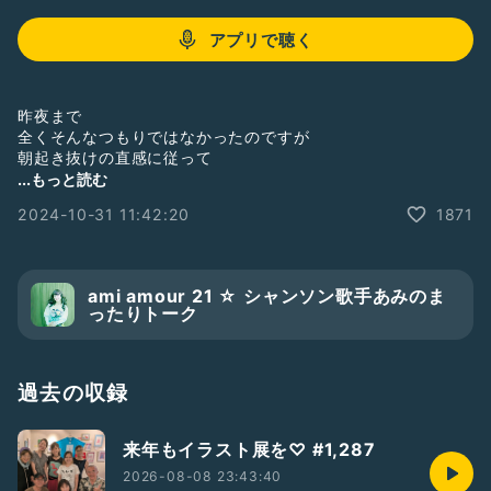
アプリで聴く
昨夜まで
全くそんなつもりではなかったのですが
朝起き抜けの直感に従って
今夜の『天使のコンチェルト』ソロライブは
...もっと読む
ハロウィンを意識することに致しました。
2024-10-31 11:42:20
1871
ここ近年は
直感を大事にするようにしているので
今朝の直感を楽しもうと思います。
ami amour 21 ☆ シャンソン歌手あみのま
ったりトーク
という訳で
予定していた容姿が変わるので
今からではありますが
選曲も構成し直します。
過去の収録
おまけに絵も描きたくなっていて
来年もイラスト展を♡ #1,287
脳がうごめいてます。
身体の中を流れている血が
2026-08-08 23:43:40
躍動しているのは