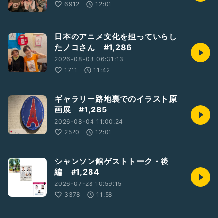
6912
12:01
先日のルネスホールで
大勢の方たちの笑顔と
触れさせていただいたからなのでは
日本のアニメ文化を担っていらし
ないでしょうか。
たノコさん #1,286
ライブは19:00開演。
2026-08-08 06:31:13
1711
11:42
是非、聴きにいらしてくださいませ。
#夜明けの写真
ギャラリー路地裏でのイラスト原
#天使のコンチェルトハロウィン
画展 #1,285
#ガッツリハロウィン
#福のあみ
2026-08-04 11:00:24
#縁起人
2520
12:01
#ひとり語り
#音楽
#歌手
シャンソン館ゲストトーク・後
#Radiotalk
編 #1,284
2026-07-28 10:59:15
3378
11:58