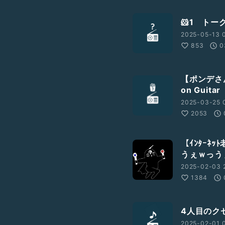
🐹1 トー
2025-05-13 0
853
0
【ポンデさん
on Guita
2025-03-25 0
2053
【ｲﾝﾀｰﾈ
うぇｗっう
2025-02-03 2
1384
4人目のク
2025-02-01 0