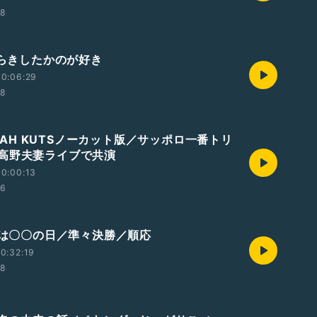
08
からきしたかのが好き
00:06:29
08
ILLAH KUTSノーカット版／サッポロ一番トリ
高野夫妻ライブで共演
0:00:13
06
今日は〇〇の日／準々決勝／順応
0:32:19
08