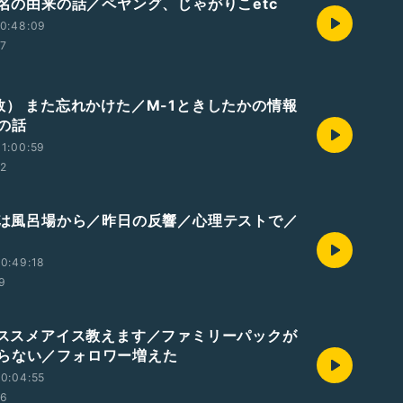
商品名の由来の話／ペヤング、じゃがりこetc
0:48:09
07
素数） また忘れかけた／M-1ときしたかの情報
の話
1:00:59
02
今日は風呂場から／昨日の反響／心理テストで／
0:49:18
59
激オススメアイス教えます／ファミリーパックが
らない／フォロワー増えた
0:04:55
06