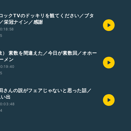
ノブロックTVのドッキリを観てください／ブタ
／栄冠ナイン／感謝
0:18:58
05
素数） 素数を間違えた／今日が素数回／オホー
ーメン
0:19:40
05
大仁田さんの説がフェアじゃないと思った話／
思い出
0:03:48
04