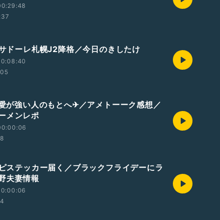
00:29:48
:37
コンサドーレ札幌J2降格／今日のきしたけ
00:08:40
:05
より愛が強い人のもとへ✈／アメトーーク感想／
ーメンレポ
00:00:06
08
ブタピステッカー届く／ブラックフライデーにラ
野夫妻情報
00:00:06
04