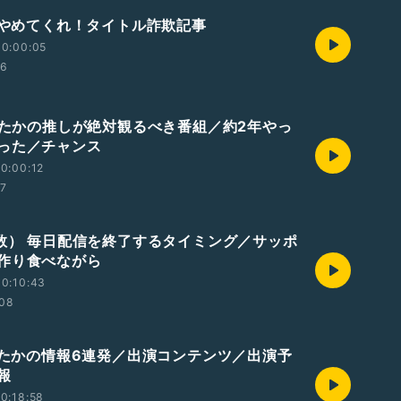
もうやめてくれ！タイトル詐欺記事
00:00:05
06
きしたかの推しが絶対観るべき番組／約2年やっ
った／チャンス
0:00:12
07
素数） 毎日配信を終了するタイミング／サッポ
作り食べながら
0:10:43
:08
きしたかの情報6連発／出演コンテンツ／出演予
報
0:18:58