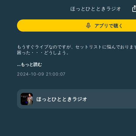
ほっとひとときラジオ
アプリで聴く
もうすぐライブなのですが、セットリストに悩んでおりま
困った・・・どうしよう。
ということで、そんな気持ちを整理するべく、お話いたし
...もっと読む
ちょっとウクレレも弾いてみたり。
2024-10-09 21:00:07
びっくりするような方が聞いてくださっていることもあり
少し後悔しておりますが、今週も楽しく聞いていただけれ
さて、そろそろライブです♪
ぜひ遊びにいらして下さいね。
ほっとひとときラジオ
ー ​2024年10月26日（土）Dining Bar WOODBELL
Open 17:00 / Start 18:00
MC¥2,500（1drink+1foodのご注文をお願いいたします
*MCは受付時に現金にてお支払いください
（ご飲食代はクレジットカード、QR決済等ご利用可能です