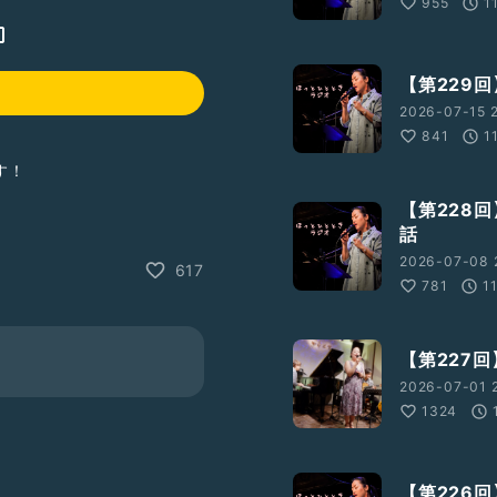
955
1
【第229
2026-07-15 2
841
1
す！
【第228
話
ました。
2026-07-08 
617
、無謀なことをしたことを
781
1
ばうれしいです。
【第227
2026-07-01 2
1324
）
）
【第226