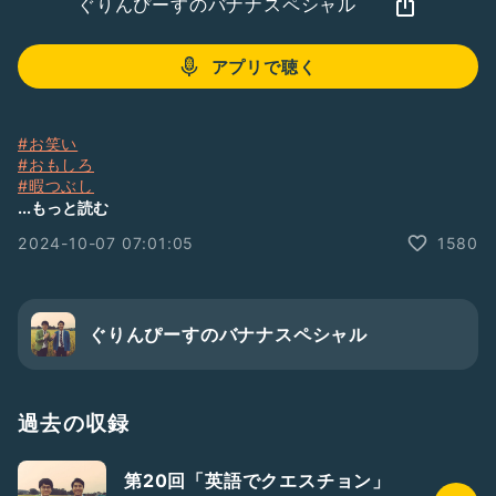
ぐりんぴーすのバナナスペシャル
アプリで聴く
#お笑い
#おもしろ
#暇つぶし
#ぐりバナ
...もっと読む
#Jr.ライブ
2024-10-07 07:01:05
1580
ぐりんぴーすのバナナスペシャル
過去の収録
第20回「英語でクエスチョン」