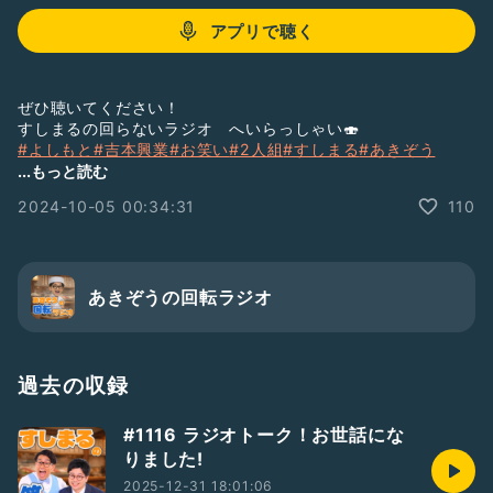
アプリで聴く
ぜひ聴いてください！
すしまるの回らないラジオ へいらっしゃい🍣
#よしもと
#吉本興業
#お笑い
#2人組
#すしまる
#あきぞう
#菊地デニム
#すし
#コンビ
#落ち着きある
#週一の生配信
...もっと読む
2024-10-05 00:34:31
110
●あきぞうのSNSアカウント
【Twitter】
https://twitter.com/ZoooAki
【instagram】
https://www.instagram.com/akiakitanpp
あきぞうの回転ラジオ
【TIKTOK】
https://www.tiktok.com/akizounoman?_t=8b5deJsruk&
;_r=1
過去の収録
●菊地デニムのSNSアカウント
【Twitter】
#1116 ラジオトーク！お世話にな
https://twitter.com/strongmen_two
りました!
【instagram】
https://www.instagram.com/strongmen_two
2025-12-31 18:01:06