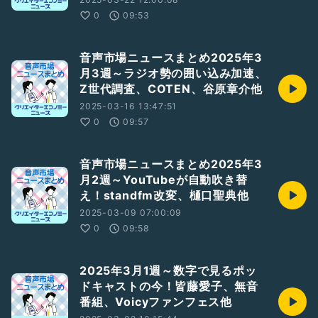
0
09:53
音声市場ニュースまとめ2025年3
月3週～ラジオ勢の囲い込み加速、
Z世代調査、COTEN、谷原章介他
2025-03-16 13:47:51
0
09:57
音声市場ニュースまとめ2025年3
月2週～YouTubeが自動吹き替
え！standfm改変、樋口聖典他
2025-03-09 07:00:09
0
09:58
2025年3月1週～数字で見るポッ
ドキャストの今！皆藤愛子、無音
番組、Voicyファンフェス他