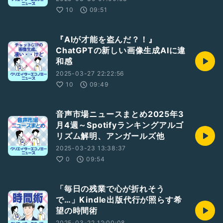
10
09:51
『AIが才能を盗んだ？！』
ChatGPTの新しい画像生成AIに違
和感
2025-03-27 22:22:56
10
09:49
音声市場ニュースまとめ2025年3
月4週～Spotifyランキングアルゴ
リズム解明、アンガールズ他
2025-03-23 13:38:37
0
09:54
「毎日の残業で心が折れそう
で…」Kindle出版代行が照らす希
望の時間術
2025-03-22 12:00:08