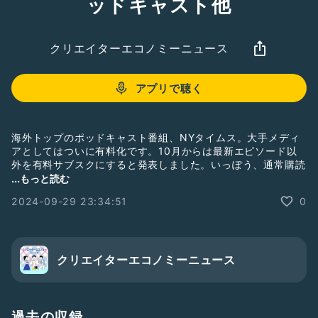
ッドキャスト他
クリエイターエコノミーニュース
アプリで聴く
海外トップのポッドキャスト番組、NYタイムス。大手メディ
アとしてはついに有料化です。10月からは最新エピソード以
外を有料サブスクにすると発表しました。いっぽう、通常購読
をしている人はそのまま聴けるとのことで、今後プロ制作のポ
...もっと読む
ッドキャスト番組には広がりそうな建付けです。国内では超人
2024-09-29 23:34:51
0
気グループのNumber_i がビデオポッドキャストを始
め・・・。
ホットトピック～NYタイムズ、ポッドキャストのサブスク開
始
クリエイターエコノミーニュース
NYタイムズ、ポッドキャストのサブスク開始
https://www.nikkei.com/article/DGXZQOGN24CJ70U4A9
20C2000000/
過去の収録