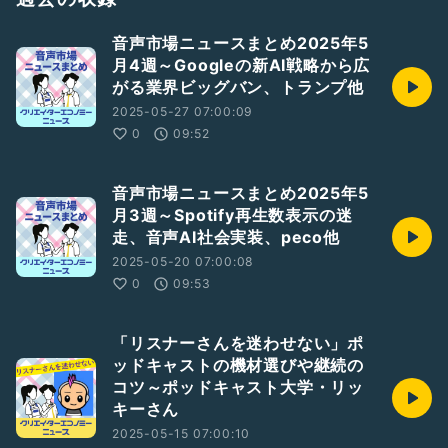
◆おすすめ機材
音声市場ニュースまとめ2025年5
TASCAM DR-07X マイク＆USBオーディオインターフェース
月4週～Googleの新AI戦略から広
https://amzn.to/4c45n9w
がる業界ビッグバン、トランプ他
★公式Instagram
2025-05-27 07:00:09
https://www.instagram.com/creator_enews/
0
09:52
小春六花
https://tokyo6.tokyo/guidelines/
音声市場ニュースまとめ2025年5
月3週～Spotify再生数表示の迷
BGM by OtoLogic(CC BY 4.0)
走、音声AI社会実装、peco他
https://otologic.jp/
2025-05-20 07:00:08
#Spotify
#OpenAI
#Voicy
#音声配信
#音声業界
#音声市場
0
09:53
#ポッドキャスト
#Podcast
#オトバンク
#パルワールド
#音声広告
#ポッドキャスト収益化
#クリエコニュース202409
#ニュース
「リスナーさんを迷わせない」ポ
#クリエイターエコノミー
#Number_i
#音声AI
#Meta
ッドキャストの機材選びや継続の
#NYタイムス
コツ～ポッドキャスト大学・リッ
キーさん
2025-05-15 07:00:10