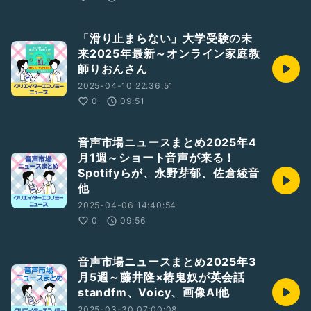
「滑り止まらない」大学受験の未
来2025年最新～オンライン家庭教
師りおんさん
2025-04-10 22:36:51
0
09:51
音声市場ニュースまとめ2025年4
月1週～ショート音声が来る！
Spotifyらが、永野芽郁、佐倉綾音
他
2025-04-06 14:40:54
0
09:56
音声市場ニュースまとめ2025年3
月5週～藤井隆×椿鬼奴が英会話
standfm、Voicy、画像AI他
2025-03-30 07:00:08