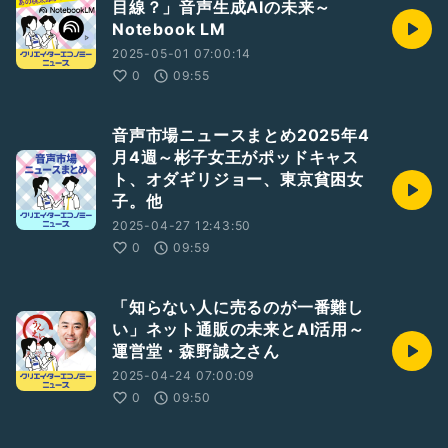
目線？」音声生成AIの未来～
Notebook LM
2025-05-01 07:00:14
0
09:55
音声市場ニュースまとめ2025年4
月4週～彬子女王がポッドキャス
ト、オダギリジョー、東京貧困女
子。他
2025-04-27 12:43:50
0
09:59
「知らない人に売るのが一番難し
い」ネット通販の未来とAI活用～
運営堂・森野誠之さん
2025-04-24 07:00:09
0
09:50