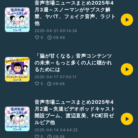
音声市場ニュースまとめ2025年4
月3週～スノーマンがサブスク解
禁、ヤバT、フェイク音声、ラジト
他
2025-04-21 00:14:24
0
09:46
「脇が甘くなる」音声コンテンツ
の未来～もっと多くの人に聴かれ
るためには
2025-04-17 07:00:11
5
09:49
音声市場ニュースまとめ2025年4
月2週～失速ビデオポッドキャスト
開設ブーム、渡辺直美、FC町田ゼ
ルビア他
2025-04-14 04:44:22
0
09:56