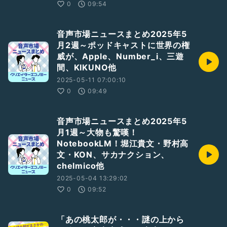
0
09:54
音声市場ニュースまとめ2025年5
月2週～ポッドキャストに世界の権
威が、Apple、Number_i、三遊
間、KIKUNO他
2025-05-11 07:00:10
0
09:49
音声市場ニュースまとめ2025年5
月1週～大物も驚嘆！
NotebookLM！堀江貴文・野村高
文・KON、サカナクション、
chelmico他
2025-05-04 13:29:02
0
09:52
「あの桃太郎が・・・謎の上から