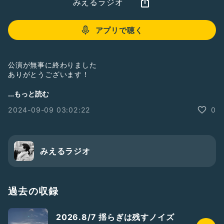
みえるラジオ
アプリで聴く
公演が無事に終わりました
ありがとうございます！
演劇は私にとって
...もっと読む
日常なんだと感じた時
2024-09-09 03:02:22
0
反面とても特別なものでもあり
過去全ての選択に感謝して
そしてまた
みえるラジオ
いわゆる日常も特別なんだと
思うのです
---
過去の収録
公式LINE
https://lin.ee/WNqRcFQ
2026.8/7 揺らぎは残すノイズ
---