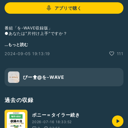
アプリで聴く
番組「を-WAVE収録版」
●あなたは"片付け上手"ですか？
#ぴー🐥
#男性トーカー
#落ち着きある
#トーク
...もっと読む
#フリートーク
#レター募集中
#を-WAVE
#を-radio
2024-09-05 19:13:19
111
#ぴー🐥2409
#収録の日2409
#片付け
ぴー🐥@を-WAVE
過去の収録
ボニー＝タイラー続き
2026-07-16 18:33:52