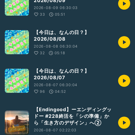
2026/08/09
【Endingood】ーエンディングッドー
2026-08-09 06:30:03
どるちぇの作った造語です。
33
05:51
ー終わりよきー
『終活』『エンディングノート』
【今日は、なんの日？】
『生前整理』
2026/08/08
2026-08-08 06:30:04
そんなことをワードに
誰かの何かのきっかけのカケラになれば幸いです。
32
05:18
ラジオトーク内で話すこと。
生死に関わることは避けて来ていた節がありますが
【今日は、なんの日？】
今回、敢えて向き合います。
2026/08/07
決して死を推奨するものではありません。
2026-08-07 06:30:04
そして、わたしが感じ思ったことが主になります。
96
04:52
それぞれの出逢いや感じ方に自由を尊重します。
【Endingood】ーエンディングッ
ドー #228終活を「シの準備」か
困ったこと。聴きたいこと。
ら「生き方のデザイン」へ②
お便りお待ちしてます。
2026-08-07 02:22:03