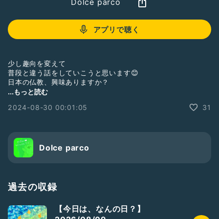
Dolce parco
アプリで聴く
少し趣向を変えて
普段と違う話をしていこうと思います😊
日本の仏教、興味ありますか？
諸説あると思いますが ……
...もっと読む
お盆について…
2024-08-30 00:01:05
31
知ってました？
この時期ぜひ身近な人と話してみてください😊
今回は日常にある仏教用語*ˊᵕˋ*
Dolce parco
※昨年5月から『終末期ケアと死生観』の話になっています。
難しい話なので少しづつ進んでいきたいと思います😊
過去の収録
よろしくお願いします*ˊᵕˋ*
【今日は、なんの日？】