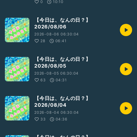
0
10:10
※今回は 少し余談を話してます
【今日は、なんの日？】
2026/08/06
#Endingood
#エンディングッド
2026-08-06 06:30:04
#どるちぇ
28
06:41
#終活
#エンディングノート
#生前整理
#終活ライフケアプランナー
#造語
#終わりよき
【今日は、なんの日？】
#ひとり語り
#豆知識
2026/08/05
#裏話
#最近学んだ知識を披露する
#絶対共感してもらえないこと
2026-08-05 06:30:04
#最近モヤモヤしてること
63
04:31
#新しく見つけた楽しみ
#ここが人生の分岐点
#落ち着きある
#スピリチュアルケア
【今日は、なんの日？】
2026/08/04
収録日:2024/08/29
2026-08-04 06:30:04
33
04:36