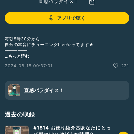
直感パラダイス！
アプリで聴く
毎朝8時30分から
自分の本音にチューニングLiveやってます★
​───────
✦ 講座・イベント情報✦
...もっと読む
https://www.reservestock.jp/page/event_calendar/4727
2024-08-18 09:37:01
221
​───────
✦ ブログ （毎日更新中）✦
https://ameblo.jp/brilliantspace
直感パラダイス！
✦無料メルマガ「たみちゃんねる」
https://www.reservestock.jp/subscribe/20718
過去の収録
#1814 お便り紹介💌あなたにとっ