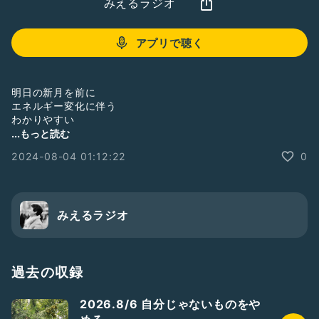
みえるラジオ
アプリで聴く
明日の新月を前に
エネルギー変化に伴う
わかりやすい
手放しがきて
...もっと読む
2024-08-04 01:12:22
0
ワクワクしています
問題は起こらないし
悩みもない
みえるラジオ
---
公式LINE
https://lin.ee/XJ76Pej
---
過去の収録
#コーチング
2026.8/6 自分じゃないものをや
#マインド