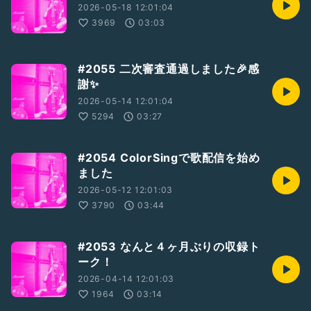
2026-05-18 12:01:04
▼Ｘ【YURIA】
3969
03:03
https://twitter.com/YuriaLifeMusic
▼Instagram【YuriasMusicLife】
#2055 二次審査通過しました🎉感
https://instagram.com/yuriasmusiclife
謝✨
▼ライブ配信中に描いたグッズ等【SUZURI】
2026-05-14 12:01:04
https://suzuri.jp/YuriaLifeMusic
5294
03:27
▼干し芋のリスト【Amazon】
https://www.amazon.co.jp/hz/wishlist/ls/1CR8QERDUI2G
#2054 ColorSingで歌配信を始め
Z/
ました
▼Radiotalk【ゆりあれでぃお】
2026-05-12 12:01:03
https://radiotalk.jp/program/81916
3790
03:44
▼Wikipedia 【YURIA】
https://ja.m.wikipedia.org/wiki/YURIA
#2053 なんと４ヶ月ぶりの収録ト
ーク！
2026-04-14 12:01:03
1964
03:14