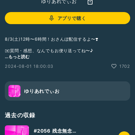
ゆりあれでぃお
アプリで聴く
8/3(土)12時〜6時間！おさんぽ配信するよ〜❣️
✉️質問・感想、なんでもお便り送ってね〜♪
...もっと読む
▼ホームページ 【YURIA Life Plus】
2024-08-01 18:00:03
1702
https://lit.link/yuriapink
▼サポーターズ・コミュニティ 【Yuria LABO】
ここだけの話や画像・映像とか毎月のオンライン飲み会とか。
https://community.camp-fire.jp/projects/view/185125
ゆりあれでぃお
▼YURIAのロックバンド【PINKY DOODLE POODLE
(PDP)】
https://pinkydoodlepoodle.com
過去の収録
▼YouTube【Pinky Doodle Poodle】
#2056 残念無念…
https://www.youtube.com/user/PINKYDOODLEPOODLE