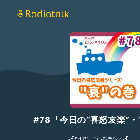
#78「今日の“喜怒哀楽”・
🌈SHIPにじいろラジオ🌈