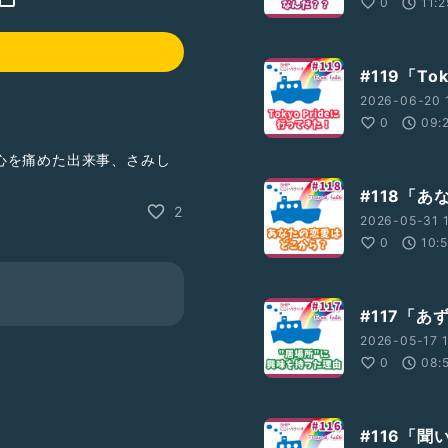
0
11:2
#119「To
2026-06-20 
0
09:
心を痛めた出来事、さみし
いことまで、リスナーのみ
#118「
2
2026-05-31 
ありません。
0
10:
たよりを募集中🌈
OPに掲載しています！そ
#117「
画やテーマの提案、悩み相談
2026-05-17 1
しますので、「質問を送
0
08:
してください😊
#116「