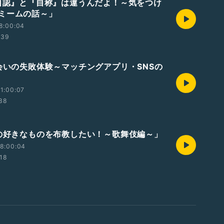
『自認』と『自称』は違うんだよ！～気をつけ
ミームの話～」
8:00:04
:39
出会いの失敗体験～マッチングアプリ・SNSの
1:00:07
:38
私の好きなものを布教したい！～歌舞伎編～」
8:00:04
:18