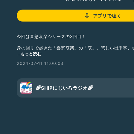
アプリで聴く
今回は喜怒哀楽シリーズの3回目！
身の回りで起きた「喜怒哀楽」の「哀」、悲しい出来事、
い出来事などを、セクシュアリティに関係あることからな
...もっと読む
んなから募集しました。
2024-07-11 11:00:03
※一時内容を誤ってアップロードしておりました。申し訳
「SHIPにじいろラジオ」では、リスナーのみんなからのお
現在募集中のテーマの一覧と配信予定日は、番組ページのT
🌈SHIPにじいろラジオ🌈
れぞれ配信日の前の週の水曜日が締め切りです✨
そのほかにも、SHIPに関する質問、あずきへの質問、企
など何でも構いません！紹介できるおたよりはすべて紹介
る」のボタンからどしどしお寄せください🙇‍♀️
ラジオの更新情報は以下のSNSでも発信中！ぜひフォロー
Twitter（X）