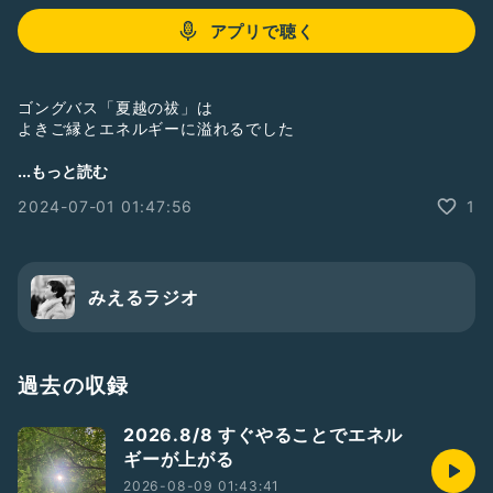
アプリで聴く
ゴングバス「夏越の祓」は
よきご縁とエネルギーに溢れるでした
本当にありがとうございます
...もっと読む
2024-07-01 01:47:56
1
上昇氣流に乗って
可能性は無限大な
想像を超える上半期になるのが
とても楽しみです
みえるラジオ
---
#夏越の祓
#エネルギー
過去の収録
#浄化
#現実創造
2026.8/8 すぐやることでエネル
ギーが上がる
2026-08-09 01:43:41