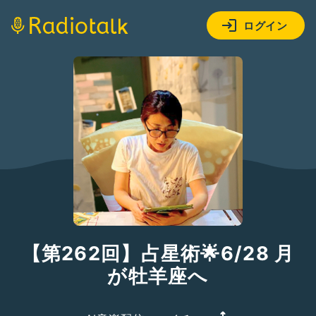
ログイン
【第262回】占星術🌟6/28 月
が牡羊座へ