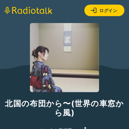
ログイン
北国の布団から〜(世界の車窓か
ら風)