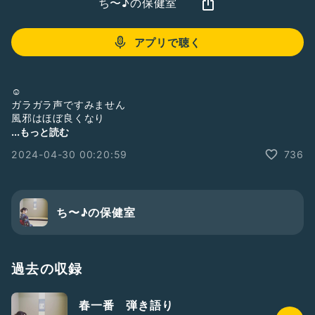
ち〜♪の保健室
アプリで聴く
☺️
ガラガラ声ですみません
風邪はほぼ良くなり
ただただダミ声になってます🙏
...もっと読む
2024-04-30 00:20:59
736
今月もありがとうございました‼️
世界の車窓からのナレーション風って
全く関係ない収録です🙏
ち〜♪の保健室
#ひとり語り
#感謝DAY
#1stテイク
#伝わりますように🍀
#風邪治りアルコール解禁😎
過去の収録
春一番 弾き語り