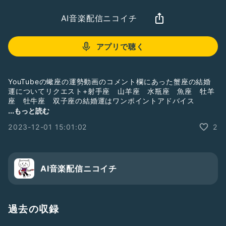
AI音楽配信ニコイチ
アプリで聴く
YouTubeの蠍座の運勢動画のコメント欄にあった蟹座の結婚
運についてリクエスト+射手座 山羊座 水瓶座 魚座 牡羊
座 牡牛座 双子座の結婚運はワンポイントアドバイス
#蟹座
...もっと読む
#運勢
2023-12-01 15:01:02
2
#恋愛
#結婚
#山田ありす
#占星術
#12星座
AI音楽配信ニコイチ
過去の収録