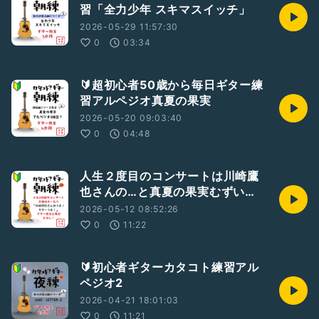
習「全力少年 スキマスイッチ」
2026-05-29 11:57:30
0
03:34
🔰超初心者50歳から毎日ギター練
習アルペジオ真夏の果実
2026-05-20 09:03:40
0
04:48
人生２度目のコンサートは川崎鷹
也さんの…と真夏の果実むずい…
2026-05-12 08:52:26
0
11:22
🔰初心者ギターカタコト練習アル
ペジオ2
2026-04-21 18:01:03
0
11:21