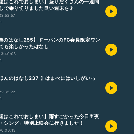
【今週はこれでおしまい】盛りだくさんの一週間
しで乗り切りました良い週末を☀️
3:52:57
01
音楽のはなし255】ドーパンのFC会員限定ワン
ても楽しかったはなし
23:40:08
01
えほんのはなし237 】はまべにはいしがいっ
2:35:22
01
【今週はこれでおしまい】雨すごかった今日☔夜
・シング」特別上映会に行きました！
00:06:13