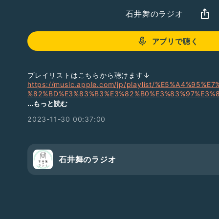
石井舞のラジオ
アプリで聴く
プレイリストはこちらから聴けます↓
https://music.apple.com/jp/playlist/%E5%A4%95
%82%BD%E3%83%B3%E3%82%B0%E3%83%97%E3%
83%AA%E3%82%B9%E3%83%88/pl.u-xlyNAVdIXAM7
...もっと読む
2023-11-30 00:37:00
「今週の1曲」↓のプレイリストに追加してます
https://music.apple.com/jp/playlist/%E9%9F%B3
%81%AF%E3%81%AA%E3%81%97-2023/pl.u-WabZz
【出演舞台・チケット発売中】
石井舞のラジオ
🐧はらぺこペンギン！
「トリプルパパパーズ！」
12.13-17 新宿シアタートップスにて
ご予約:
https://ticket.corich.jp/apply/288450/010/