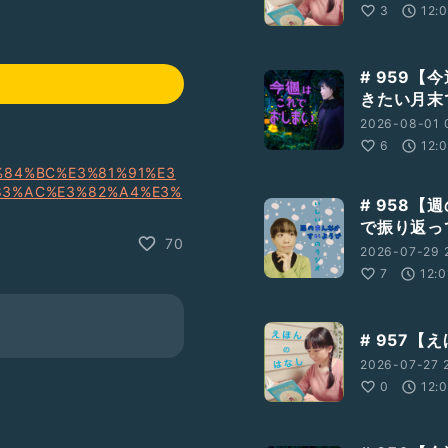
3
12:
# 959
きたい月末
2026-08-01 
6
12:
%E7%84%BC%E3%81%91%E3
83%AC%E3%82%A4%E3%
# 958
z7
で振り返っ
70
2026-07-29 2
%E6%A5%BD%E3%81%AE%E3
7
12:0
KVUWEgk6k
# 957【
2026-07-27 2
0
12: