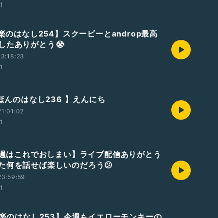
01
音楽のはなし254】スクービーとandrop最高
したありがとう😭
3:18:23
01
えほんのはなし236 】えんにち
1:01:02
01
【今週はこれでおしまい】ライブ配信ありがとう
た何を話せば楽しいのだろう😕
23:59:59
01
【音楽のはなし253】今週もイエローモンキーの