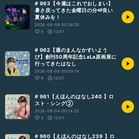
# 963【今週はこれでおしまい】
ギフトおたよりもいつでもお待ちしております✉️
暑さ戻ってきた金曜日の分🍉良い
夏休みを！
#ひとり語り
#石井舞
#音楽のはなし
#音楽
#Applemusic
2026-08-08 00:28:20
#吉井和哉
#THEYELLOWMONKEY
6
12:01
# 962【週のまんなかすいよう
び】創刊50周年記念LaLa原画展に
行ってきたはなし
2026-08-06 00:09:14
9
12:01
# 961【えほんのはなし240 】ロ
スト・シング②
2026-08-04 00:14:23
3
12:01
# 960【えほんのはなし239 】ロ