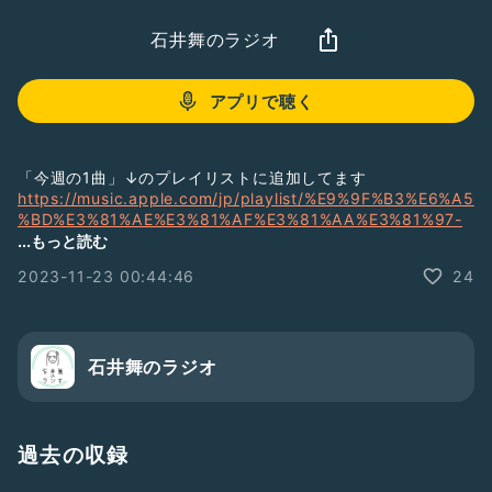
石井舞のラジオ
アプリで聴く
「今週の1曲」↓のプレイリストに追加してます
https://music.apple.com/jp/playlist/%E9%9F%B3%E6%A5
%BD%E3%81%AE%E3%81%AF%E3%81%AA%E3%81%97-
2023/pl.u-WabZzKVUWEgk6k
...もっと読む
2023-11-23 00:44:46
24
【出演舞台・チケット発売中】
🐧はらぺこペンギン！
「トリプルパパパーズ！」
12.13-17 新宿シアタートップスにて
ご予約:
https://ticket.corich.jp/apply/288450/010/
石井舞のラジオ
ご感想ご質問など、今後の参考にさせていただきますので、是
非お送りください。
過去の収録
「質問を送る」からお待ちしております！