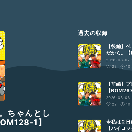
過去の収録
【後編】ベ
だから。【B
2026-08-07 
22
10
【前編】プ
【BOM26
2026-08-06 
22
10
。ちゃんとし
M128-1】
今私は２日
【ハイロック