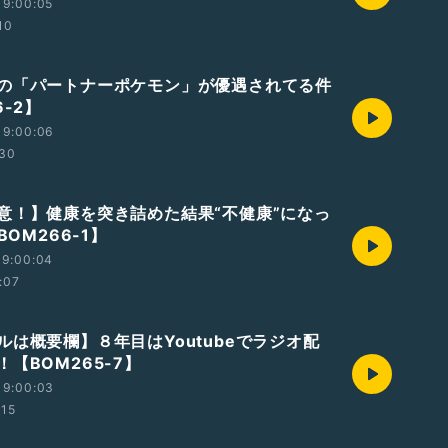
19:00:05
10
の「パートナーポケモン」が優遇されてる件
6-2】
19:00:06
:30
意！】健康を突き詰めた結果“不健康”になっ
BOM266-1】
19:00:04
:07
ルは概要欄】８年目はYoutubeでラジオ配
【BOM265-7】
19:00:03
:15