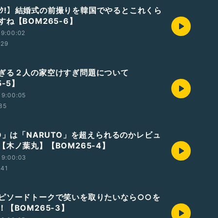
ｶﾝｺｸ!】結婚式の前撮りを韓国でやるとこれくら
ね【BOM265-6】
19:00:02
:29
ぎる２人の家空けすぎ問題について
5-5】
19:00:05
:35
TO」は「NARUTO」を超えられるのかレビュ
【木ノ葉丸】【BOM265-4】
19:00:03
:41
ピソードトークで笑いを取りたいなら○○を
【BOM265-3】