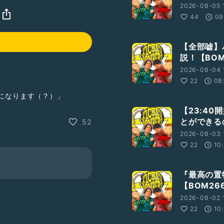
2026-08-05 
44
09
【全部嘘】
説！【BOM
2026-08-04 
22
08
信になります（？）」
【23:4
とができるの
52
2026-08-03 
22
10
『最高の置
【BOM26
2026-08-02 
22
10