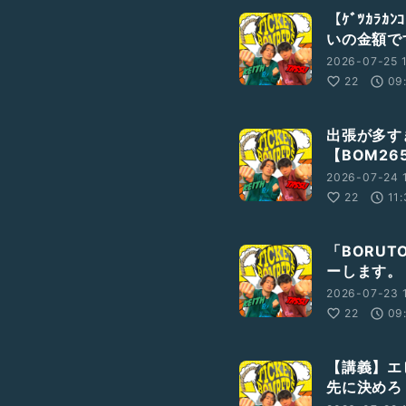
【ｹﾞﾂｶﾗ
いの金額です
2026-07-25 
22
09
出張が多す
【BOM26
2026-07-24 
22
11
「BORU
ーします。
2026-07-23 
22
09
【講義】エ
先に決めろ！