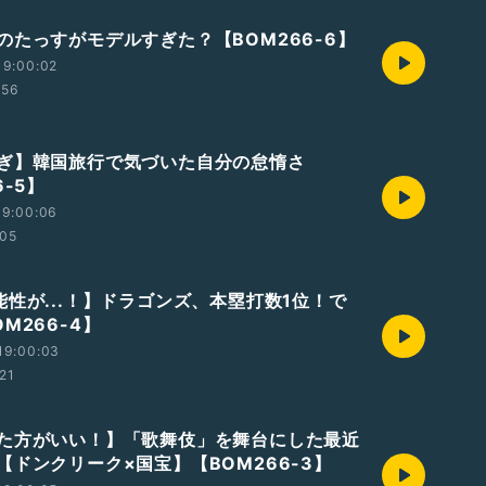
のたっすがモデルすぎた？【BOM266-6】
19:00:02
:56
ぎ】韓国旅行で気づいた自分の怠惰さ
6-5】
19:00:06
:05
能性が...！】ドラゴンズ、本塁打数1位！で
M266-4】
19:00:03
:21
た方がいい！】「歌舞伎」を舞台にした最近
【ドンクリーク×国宝】【BOM266-3】