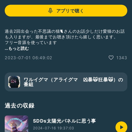
アプリで聴く
過去2回出会った不思議の猫🐈さんのお話少しだけ愛猫のお話
も入りますが、最後までお聴き頂けたら嬉しく思います。
フリー音源を使っています
DOVA-SYNDROME 様 Spring Riverside
...もっと読む
2023-07-01 06:49:02
1343
#納涼夏のぴんくまつり2023
#ワタシのどうぶつとぉく２
ワルイグマ（アライグマ 凶暴🙀狂暴🙀）の
番組
過去の収録
SDDs太陽光パネルに思う事
2024-07-16 19:37:03