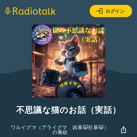
ログイン
不思議な猫のお話（実話）
ワルイグマ（アライグマ 凶暴🙀狂暴🙀）
の番組