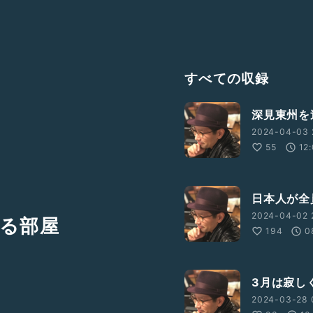
すべての収録
深見東州を
2024-04-03 
55
12
日本人が全
2024-04-02 
る部屋
194
0
3月は寂し
2024-03-28 