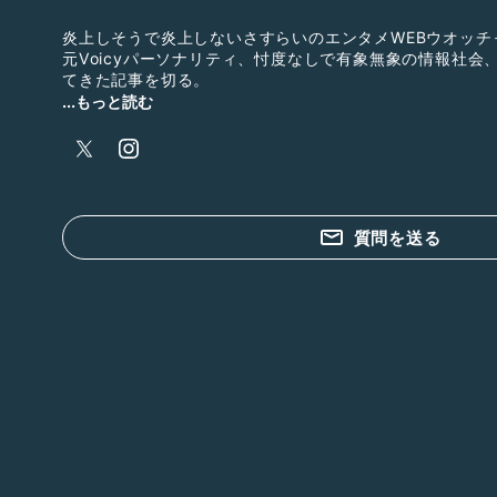
炎上しそうで炎上しないさすらいのエンタメWEBウオッチ
元Voicyパーソナリティ、忖度なしで有象無象の情報社会
てきた記事を切る。
個人的に気になった多種多様なニュースなどについて勝手
...もっと読む
り、フリートークとか大喜利していたりしてます。
ライブ配信は昭和歌謡などを中心に、昔懐かしい曲を中心
Twitter:
https://twitter.com/tellysandesu
質問を送る