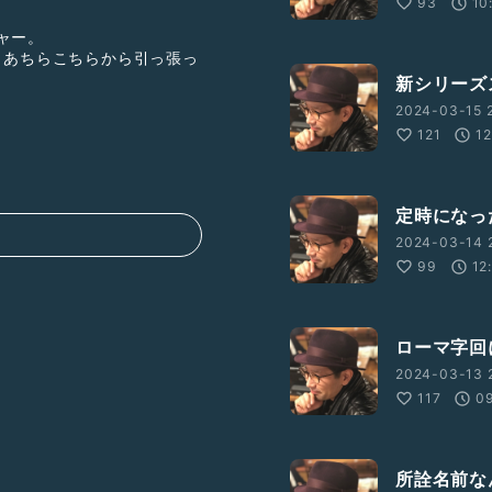
93
10
ャー。
、あちらこちらから引っ張っ
新シリーズ
なコメントやダメ出しした
2024-03-15 
121
12
に弾き語りしてます。
定時になっ
2024-03-14 
99
12
ローマ字回
2024-03-13 
117
0
所詮名前な