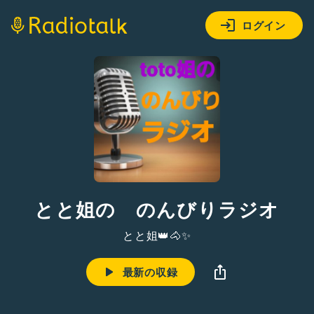
ログイン
とと姐の のんびりラジオ
とと姐👑🐴✨
最新の収録