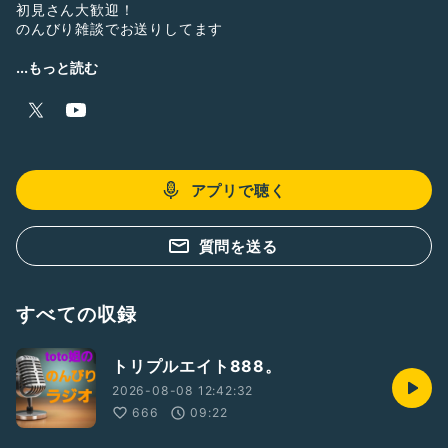
初見さん大歓迎！
のんびり雑談でお送りしてます
フリー芸人が
...もっと読む
ダラダラ喋ってるだけの番組です
優しく見守って聞いて頂けると幸いです😆
アプリで聴く
質問を送る
すべての収録
トリプルエイト888。
2026-08-08 12:42:32
666
09:22