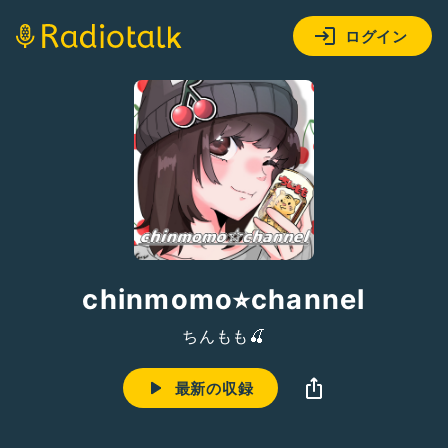
ログイン
chinmomo⭐︎channel
ちんもも🍒
最新の収録