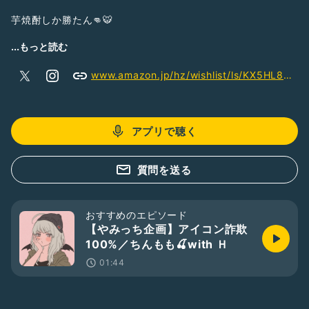
芋焼酎しか勝たん👊🐯
虎ガールズ🐯🍒
...もっと読む
たまにウクレレ弾いてるよ🍶♡
www.amazon.jp/hz/wishlist/ls/KX5HL8X041BT?ref_=wl_share
アプリで聴く
質問を送る
おすすめのエピソード
【やみっち企画】アイコン詐欺
100%／ちんもも🍒with Ｈ
01:44