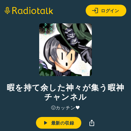
ログイン
暇を持て余した神々が集う暇神
チャンネル
🤢カッチン🖤
最新の収録