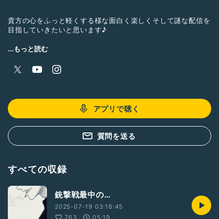
貴方の心をふっと軽くする様な面白く楽しくそして謎な配信を
目指していきたいと思います♪
皆様どうぞごゆるりとご堪能ください＾＾
...もっと読む
アプリで聴く
質問を送る
すべての収録
銃撃戦最中の…
2025-07-19 03:16:45
763
05:19