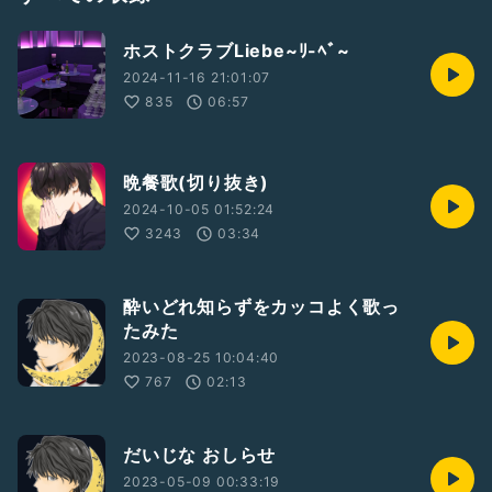
シチュボは
人外 薙魔@chimajingai142
ホストクラブLiebe~ﾘ-ﾍﾞ~
愛染 羽夢@mojituzuri_myu
chi-ko @1rmIouWGTGkhWk5
2024-11-16 21:01:07
の台本をいつもお借りしています🌝💞
835
06:57
ギフト投げてくれると
モチベーションが上がります🌝💞
応援してください❣️
晩餐歌(切り抜き)
2024-10-05 01:52:24
#寝る前にオススメ
3243
03:34
#ASMR
#メンタル
#自己啓発
#男性トーカー
酔いどれ知らずをカッコよく歌っ
#フリートーク
たみた
2023-08-25 10:04:40
767
02:13
だいじな おしらせ
2023-05-09 00:33:19