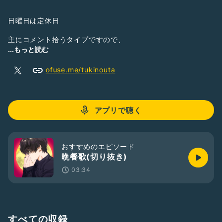
日曜日は定休日
主にコメント拾うタイプですので、
たくさんコメントくれると嬉しいです🌝💞
...もっと読む
★控えてほしいコメント（具体例）
ofuse.me/tukinouta
・離脱を告げるコメント および離脱者への挨拶 ←最重要
・自分の出来事や状態を告げるコメント（誕生日、受験、仕
事）およびそのお祝いや励ましのレス
アプリで聴く
・知らずに控えてほしいコメントをしてしまった人への過剰な
注意（自治行為）
おすすめのエピソード
晩餐歌(切り抜き)
03:34
プロのライバー目指してます🌝
雑談します🌝
シチュボします🌝
口笛します🌝
いつもライブ配信しています❣️
すべての収録