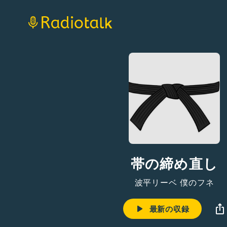
帯の締め直し
波平リーベ 僕のフネ
最新の収録