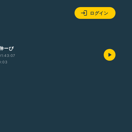
ログイン
伸ーび
01:43:07
0:03