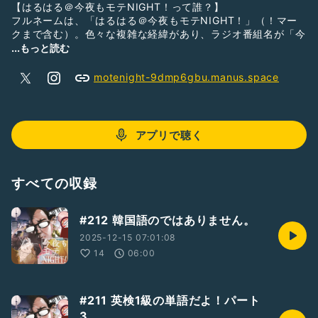
【はるはる＠今夜もモテNIGHT！って誰？】
フルネームは、「はるはる＠今夜もモテNIGHT！」（！マー
クまで含む）。色々な複雑な経緯があり、ラジオ番組名が「今
夜もモテNIGHT！」になってしまったため、名前もそうなっ
...もっと読む
てしまった。語学（中国語、韓国語、英語、日本語）を愛して
やまない謎の多い人物。
motenight-9dmp6gbu.manus.space
【はるはるの好きなもの】
中国語🇨🇳、韓国語🇰🇷、英語🇦🇺、日本語🇯🇵。
アプリで聴く
■SNS
Twitter：
https://twitter.com/halhal0116
すべての収録
作業着メガネが語り出す！熱いぜ！
シクヨロ！！！
#212 韓国語のではありません。
2025-12-15 07:01:08
14
06:00
#211 英検1級の単語だよ！パート
3