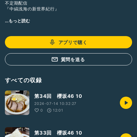
不定期配信
『中縞浅海の新世界紀行』
番組詳細
...もっと読む
最後を向かえてから、その後、世界はどうなったのか。
旧番組
アプリで聴く
『中縞浅海の人類最後の一年間』
>>>>>>
質問を送る
番組詳細
日々の気付いたこと、主に映画、音楽、本の感想を中心に、何
か話せればいいなと思ってます。
すべての収録
配信期間
第34回 櫻坂46 10
2020年12月27日〜2021年12月27日
全325回
2024-07-14 10:32:27
0
12:01
第33回 櫻坂46 10