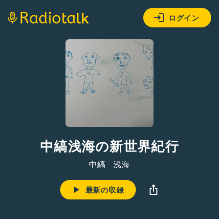
ログイン
中縞浅海の新世界紀行
中縞 浅海
最新の収録