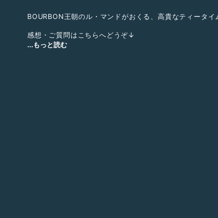
BOURBON王朝のル・マンドがおくる、高貴なティータイ
感想・ご質問はこちらへどうぞ↓
https://marshmallow-qa.com/nemnemnight?utm_medi
...もっと読む
;utm_source=promotion