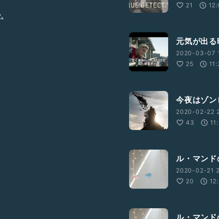
21
12
ム
元気が出る
um=twitter&
2020-03-07 
25
11:
今夜はゾン
2020-02-22 2
43
11
ル・マンド
2020-02-21 2
20
12
ル・マンド