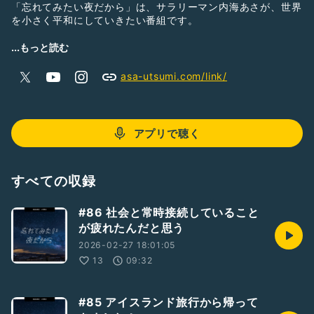
「忘れてみたい夜だから」は、サラリーマン内海あさが、世界
を小さく平和にしていきたい番組です。
📩お便り箱
...もっと読む
https://forms.gle/L5KPESQisLsmnkQKA
asa-utsumi.com/link/
🕊Twitter
https://twitter.com/asa_utsumi
👂LISTEN
アプリで聴く
https://listen.style/p/ejhpkmrl?zWHbQGJd
すべての収録
#86 社会と常時接続していること
が疲れたんだと思う
2026-02-27 18:01:05
13
09:32
#85 アイスランド旅行から帰って