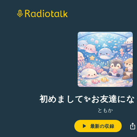
初めまして✨お友達にな
݁ともか
最新の収録