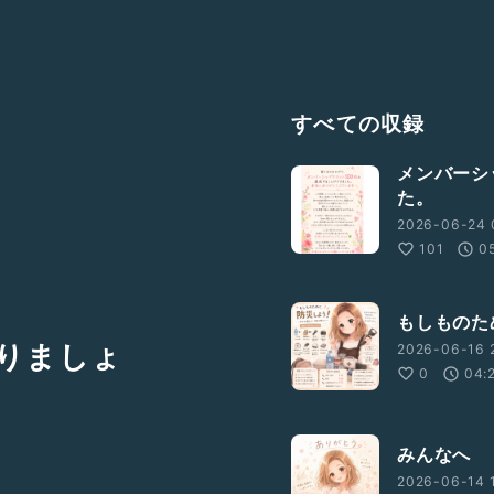
すべての収録
メンバーシ
た。
2026-06-24 
101
0
もしものた
りましょ
2026-06-16 2
0
04:
みんなへ
2026-06-14 1