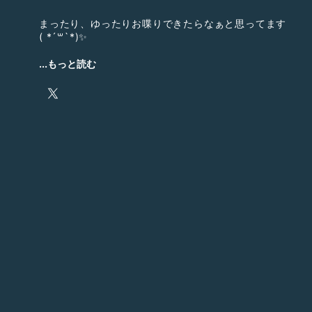
まったり、ゆったりお喋りできたらなぁと思ってます
( *´꒳`*)✨
...もっと読む
2026.3.29→ルーキーフェス2位
2026.4.24→ファミリーの日 1位
2026.5.28→ルーキーフェス3位