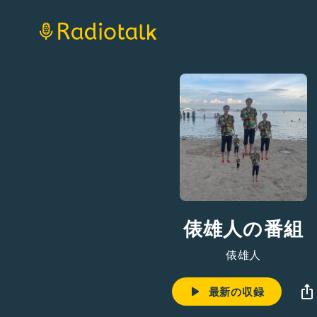
俵雄人の番組
俵雄人
最新の収録