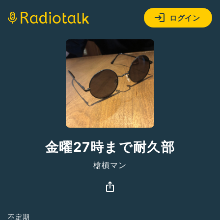
ログイン
金曜27時まで耐久部
槍槓マン
不定期