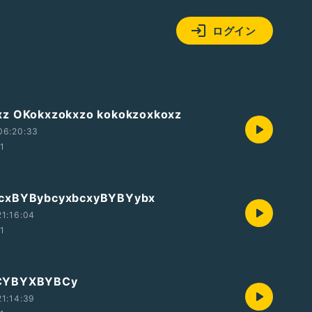
ログイン
xz OKokxzokxzo kokokzoxkoxz
06:20:33
11
cxBYBybcyxbcxyBYBYybx
1:16:04
11
CYBYXBYBCy
1:14:39