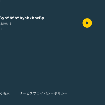
11
BybYbYbYbyhbxbbxBy
1:09:13
07
く表示
サービスプライバシーポリシー