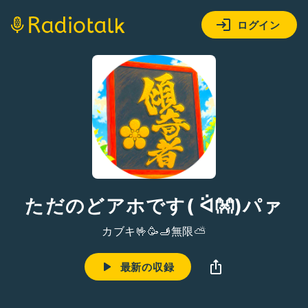
ログイン
ただのどアホです( ᐛ👐)パァ
カブキ🤟🥳🫸無限️️️⛅️
最新の収録