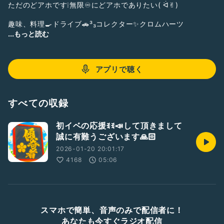
ただのどアホです❕無限♾にどアホでありたい( ᐛ✌︎)
趣味、料理🍳ドライブ🚗³₃コレクター✨️クロムハーツ
...もっと読む
歌好き🎶ポジティブトーク(*^o^*)
前進あるのみ〜^_－☆
アプリで聴く
すべての収録
初イベの応援ꉂꉂ📣して頂きまして
誠に有難うございます🙏🏻
2026-01-20 20:01:17
4168
05:06
スマホで簡単、音声のみで配信者に！
あなたも今すぐラジオ配信