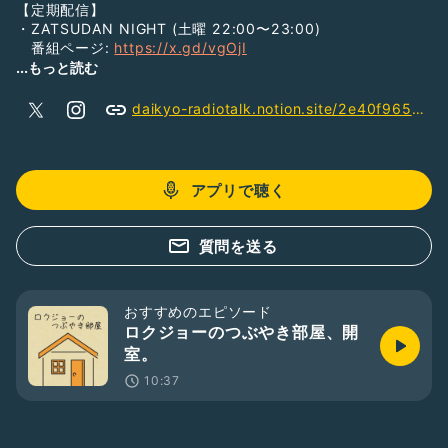
【定期配信】
・ZATSUDAN NIGHT (土曜 22:00〜23:00)
番組ページ:
https://x.gd/vgOjI
...もっと読む
・THE BACKSTAGE (隔週日曜 21:00〜22:00)
番組ページ:
https://x.gd/ueWVO
daikyo-radiotalk.notion.site/2e40f9653f1880b5862eddb2765f36b9
・朝のラジオ番組みたいな気持ちで。(火曜 07:45〜08:15)
(休止中)
アプリで聴く
ひとり暮らしの6畳の住まいから、家主のダイキョーがいろん
なことをつぶやきます。たまに部屋から飛び出すこともありま
す。
質問を送る
ロクジョーの部屋からのつぶやき、ちょっと聞いていきません
か。
おすすめのエピソード
ロクジョーのつぶやき部屋、開
室。
10:37