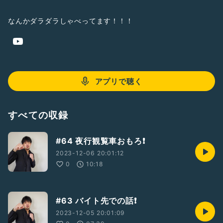
なんかダラダラしゃべってます！！！
アプリで聴く
すべての収録
#64 夜行観覧車おもろ❗️
2023-12-06 20:01:12
0
10:18
#63 バイト先での話❗️
2023-12-05 20:01:09