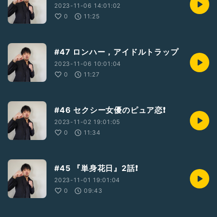
2023-11-06 14:01:02
0
11:25
#47 ロンハー，アイドルトラップ
2023-11-06 10:01:04
0
11:27
#46 セクシー女優のピュア恋❗️
2023-11-02 19:01:05
0
11:34
#45 『単身花日』2話❗️
2023-11-01 19:01:04
0
09:43