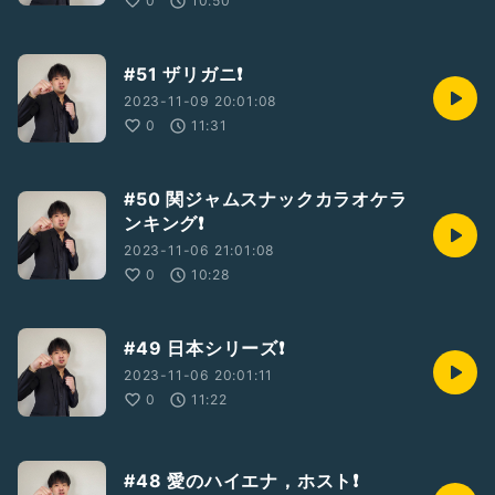
0
10:50
#51 ザリガニ❗️
2023-11-09 20:01:08
0
11:31
#50 関ジャムスナックカラオケラ
ンキング❗️
2023-11-06 21:01:08
0
10:28
#49 日本シリーズ❗️
2023-11-06 20:01:11
0
11:22
#48 愛のハイエナ，ホスト❗️