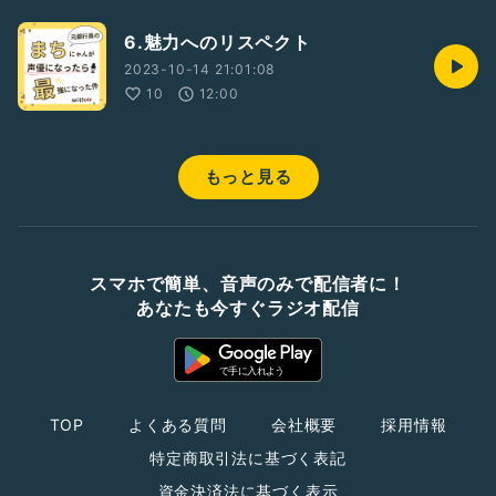
6.魅力へのリスペクト
2023-10-14 21:01:08
10
12:00
もっと見る
スマホで簡単、音声のみで配信者に！
あなたも今すぐラジオ配信
TOP
よくある質問
会社概要
採用情報
特定商取引法に基づく表記
資金決済法に基づく表示