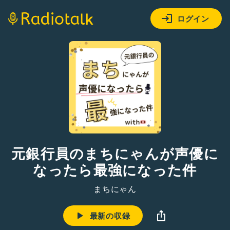
ログイン
元銀行員のまちにゃんが声優に
なったら最強になった件
まちにゃん
最新の収録