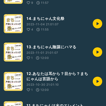
9
11:57
14.まちにゃん文化祭
2023-11-04 21:01:07
4
11:55
13.まちにゃん陰謀にハマる
2023-11-01 21:01:07
1
12:00
12.あなたは耳から？目から？まち
にゃんは言語から
2023-10-30 21:01:10
1
12:00
11.まちにゃんは水のエレメント