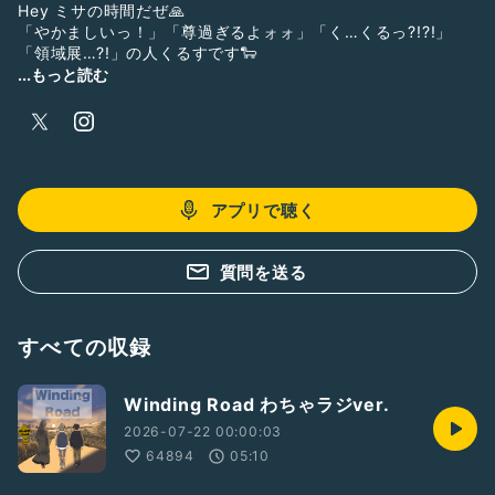
Hey ミサの時間だぜ🙏
「やかましいっ！」「尊過ぎるよォォ」「く…くるっ?!?!」
「領域展…?!」の人くるすです🐑
...もっと読む
2023/9/1→START
10/19→トークの日1位🥇＋全ユーザー初の
オリギフチケット2000枚収集達成🎫
11/1→期間限定ギフト「やかましいっ！」実装
11/29→MusicDay1位🥇
2024/1/19→トークの日1位🥇
アプリで聴く
2/29→期間限定ギフト「尊過ぎるよォォ」実装
3/19→オリギフチケット4000枚収集達成🎫
10/9→超トークの日優勝✨🏆
質問を送る
2025/1/19→DXギフト「領域展…?!」実装
2/1公式バッヂ装着🌟
5/19トークの日優勝🏅
すべての収録
5/20 公式バッヂ剥奪💔
5/24→期間限定ギフト「く…くるっ?!」実装
6月 ラジオトーク広告出演決定‼️
Winding Road わちゃラジver.
9月末 初代ゲリラ王 就任⚡️
11月半ば 初代塾王 就任✏️
2026-07-22 00:00:03
2026年4月 卵王(たまごキング略してたまキン) 就任🥚
64894
05:10
NEXT…