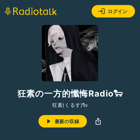
ログイン
狂素の一方的懺悔Radio🐑
狂素(くるす)🐑
最新の収録