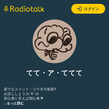
ログイン
てて・ア・ててて
誰でもコメント・コラボ大歓迎‼️
お話ししよう(о´∀`о)
初心者と言えば初心者🔰
みんなとちがう時空を生きている👽
...もっと読む