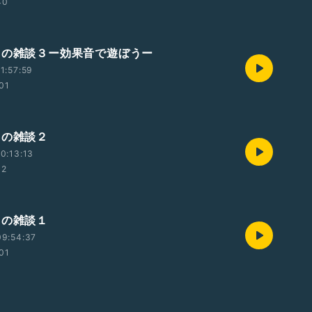
40
ツの雑談３ー効果音で遊ぼうー
1:57:59
01
ツの雑談２
0:13:13
02
ツの雑談１
09:54:37
01