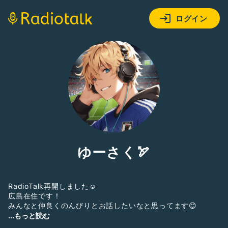
ログイン
ゆーさく🏹
RadioTalk再開しました☺️
広島在住です！
みんなと仲良くのんびりとお話したいなと思ってます😊
好きな事🫶
...もっと読む
サッカー観戦(サンフレッチェ広島🐻‍🟣SAMURAI BLUE🇯🇵)