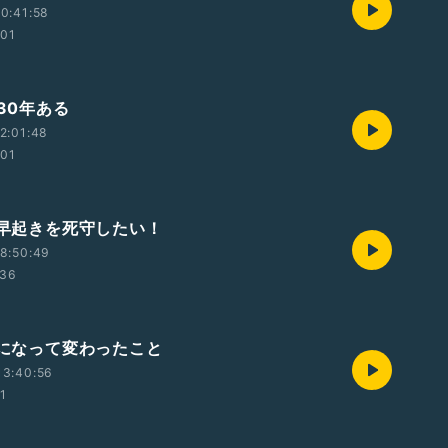
0:41:58
:01
と30年ある
2:01:48
:01
早寝早起きを死守したい！
8:50:49
:36
腰痛になって変わったこと
13:40:56
01