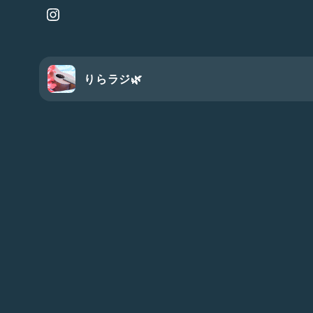
りらラジ🌿