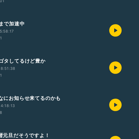
:01
至まで加速中
5:58:17
01
ゴタゴタしてるけど豊か
8:51:38
01
みんなにお知らせ来てるのかも
4:18:13
48
ヤ暦元旦だそうですよ！