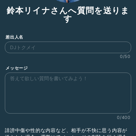
鈴本リイナさんへ質問を送りま
す
差出人名
0/50
メッセージ
0/400
誹謗中傷や性的な内容など、相手が不快に思う内容が