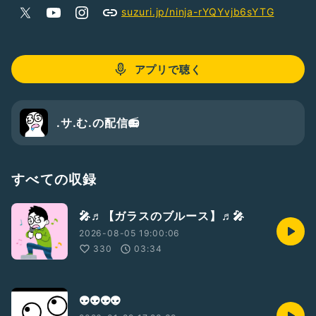
現在のサポーターさん
suzuri.jp/ninja-rYQYvjb6sYTG
↓
【ズーちゃん】【 】【 】【 】
(※サポーターさん随時募集中です✨️)
アプリで聴く
※サむYouTube、Twitchのチャンネルの登録
TikTokのフォローもしてもらえたら大変嬉しいです✨️(通知切
ってもらってok)
.サ.む.の配信📻️
【YouTube】【Twitch】【TikTok】
↓ ↓ ↓
アカウント欄にショートカット貼り付けてます🙇登録お願いし
ます🙏🏻✨
すべての収録
いい歳なんでひっそりと慎ましく楽しみたい😌ただそれだけ
😉
🎤♬【ガラスのブルース】♬🎤
2026-08-05 19:00:06
330
03:34
👽👽👽👽