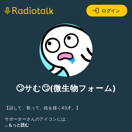
ログイン
🙄サむ🙄(微生物フォーム)
【話して、歌って、絵を描く43才。】
サポーターさんのアイコンには、
「しろいの」リングを付けてもらってます
...もっと読む