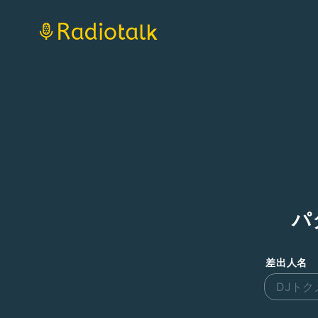
パ
差出人名