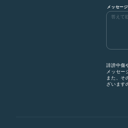
メッセージ
誹謗中傷
メッセー
また、そ
ざいます