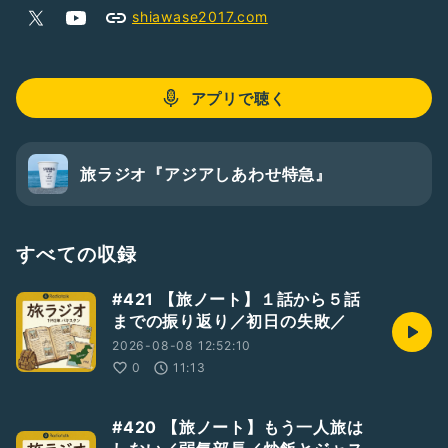
@ikemitsuvietnam🇻🇳｜#激うまバインミー🥖｜#オーサカ
shiawase2017.com
バインミー🥖｜#熊野古道🌞｜#舎逢🌾｜
Ｘ（ツイッター） @shiawase2017
旅ブログ shiawase2017.com
アプリで聴く
旅ラジオ『アジアしあわせ特急』
すべての収録
#421 【旅ノート】１話から５話
までの振り返り／初日の失敗／
2026-08-08 12:52:10
0
11:13
#420 【旅ノート】もう一人旅は