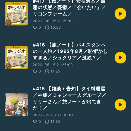
#417 【旅ノート】安宿満室／最
悪の状態／憂鬱／「会いたい」／
リコンファーム／
2026-06-05 21:29:03
0
10:56
#416 【旅ノート】パキスタンへ
の一人旅／1992年8月／恥ずかし
すぎる／シュクリア／孤独？／
2026-05-15 21:26:03
0
11:25
#415 【雑談＋告知】タイ料理屋
／神棚／ミャンマー人グループ／
リリーさん／旅ノートが出てき
た！／
2026-02-20 17:00:04
0
11:39