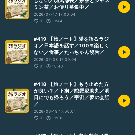
しない／弱気部長／炒飯とジャス
ミン茶／お便り募集中／
2026-07-17 17:00:04
0
11:44
#419 【旅ノート】愛を語るラジ
オ／日本語を話す／100％楽しく
ない／食事／たっちゃん饒舌／
2026-07-03 17:00:04
0
10:43
#418 【旅ノート】もう止めた方
が良い？／下痢／陀羅尼助丸／明
日にでも帰ろう／宇宙／夢の会話
／
2026-06-19 17:00:04
0
11:06