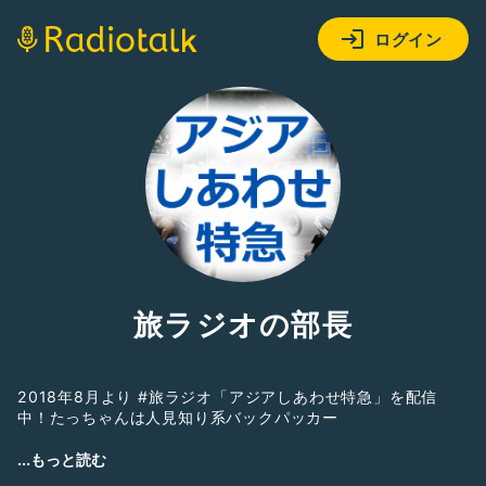
ログイン
旅ラジオの部長
2018年8月より #旅ラジオ「アジアしあわせ特急」を配信
中！たっちゃんは人見知り系バックパッカー
【最近の推し】｜#有田みかん🍊｜#三日月ブルワリー🌙｜
...もっと読む
@NomcraftBrewing🐙｜#デビルクラフト👿｜