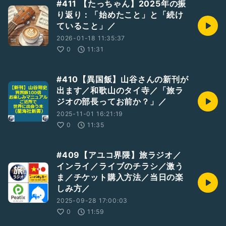
#411 【たっちゃん】2025年の振
り返り：「始めたこと」と「続け
ていること」／
2026-01-18 11:35:37
0
11:31
#410【異国飯】山谷さんの新刊が
出ます／和歌山のタイ寺／「旅ラ
ジオの部長ってお前か？」／
2025-11-01 16:21:19
0
11:35
#409【アユコ界隈】旅ラジオ／
インライ／ライブのチラシ／激う
ま／チケット購入方法／当日の楽
しみ方／
2025-09-28 17:00:03
0
11:59