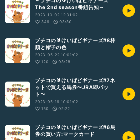
～ブチコの🔰けいばビギナーズ
The 2nd season番組告知～
2023-10-02 12:31:02
349
03:30
ブチコの🔰けいばビギナーズ#8枠
順と帽子の色
2023-05-22 10:01:02
120
03:28
ブチコの🔰けいばビギナーズ#7ネ
ットで買える馬券〜JRA即パッ
ト〜
2023-05-19 10:01:02
150
02:22
ブチコの🔰けいばビギナーズ#6馬
券の買い方:マークカード