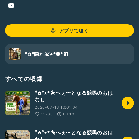
Radiotalkの「隠れ家」で細々とやってる配信です。
もしも見つけたら、
何かしながら…作業しながら…休憩しながら…
聴いて下さい✨
アプリで聴く
聴いて下さるリスナーの皆様、
心から感謝です🫶Thanks!
𖤣𖠿𖤣隠れ家⋆*❁*🔐
すべての収録
𖤣𖠿𖤣⋆*🏇へぇ〜となる競馬のおは
なし
2026-07-18 10:01:04
11730
09:18
𖤣𖠿𖤣⋆*🏇へぇ〜となる競馬のおは