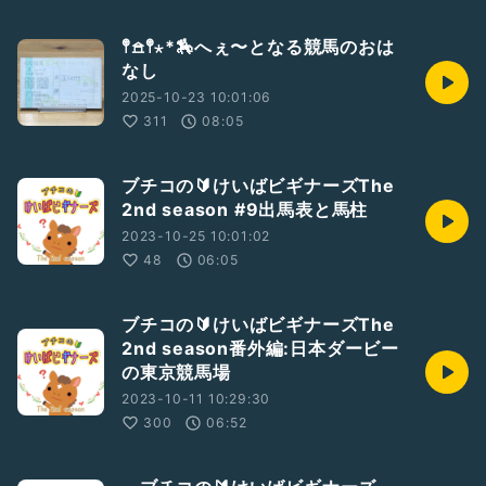
𖤣𖠿𖤣⋆*🏇へぇ〜となる競馬のおは
なし
2025-10-23 10:01:06
311
08:05
ブチコの🔰けいばビギナーズThe
2nd season #9出馬表と馬柱
2023-10-25 10:01:02
48
06:05
ブチコの🔰けいばビギナーズThe
2nd season番外編:日本ダービー
の東京競馬場
2023-10-11 10:29:30
300
06:52