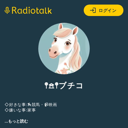
ログイン
𖤣𖠿𖤣ブチコ
◇好きな事:🏇競馬・📹映画
◇嫌いな事:家事
⭐︎初めまして‼︎
...もっと読む
自分らしく….あるがままに…